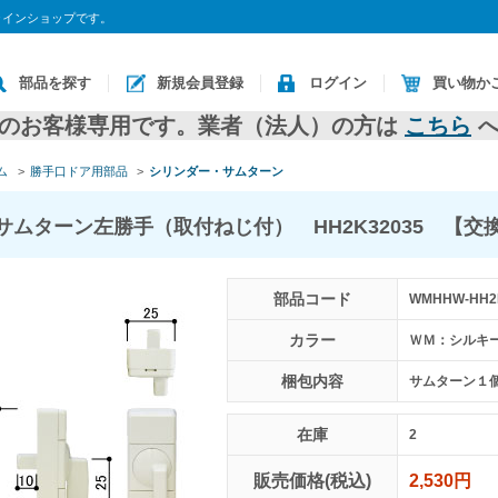
ラインショップです。
部品を探す
新規会員登録
ログイン
買い物か
のお客様専用です。業者（法人）の方は
こちら
へ
ム
>
勝手口ドア用部品
>
シリンダー・サムターン
サムターン左勝手（取付ねじ付） HH2K32035 【交
部品コード
WMHHW-HH2
カラー
ＷＭ：シルキ
梱包内容
サムターン１
在庫
2
販売価格(税込)
2,530円