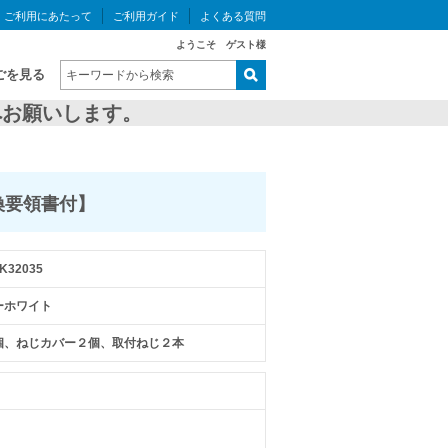
ご利用にあたって
ご利用ガイド
よくある質問
ようこそ ゲスト様
ごを見る
お願いします。
換要領書付】
K32035
ーホワイト
個、ねじカバー２個、取付ねじ２本