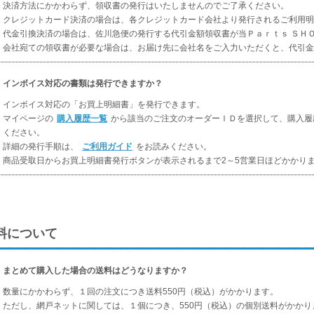
決済方法にかかわらず、領収書の発行はいたしませんのでご了承ください。
クレジットカード決済の場合は、各クレジットカード会社より発行されるご利用明
代金引換決済の場合は、佐川急便の発行する代引金額領収書が当Ｐａｒｔｓ ＳＨ
会社宛ての領収書が必要な場合は、お届け先に会社名をご入力いただくと、代引金
インボイス対応の書類は発行できますか？
インボイス対応の「お買上明細書」を発行できます。
マイページの
購入履歴一覧
から該当のご注文のオーダーＩＤを選択して、購入履
ください。
詳細の発行手順は、
ご利用ガイド
をお読みください。
商品受取日からお買上明細書発行ボタンが表示されるまで2～5営業日ほどかかり
料について
まとめて購入した場合の送料はどうなりますか？
数量にかかわらず、１回の注文につき送料550円（税込）がかかります。
ただし、網戸ネットに関しては、１個につき、550円（税込）の個別送料がかかり