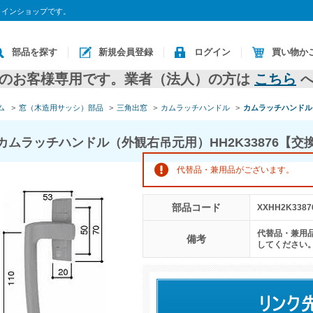
ラインショップです。
部品を探す
新規会員登録
ログイン
買い物か
のお客様専用です。業者（法人）の方は
こちら
へ
ム
>
窓（木造用サッシ）部品
>
三角出窓
>
カムラッチハンドル
>
カムラッチハンドル
カムラッチハンドル（外観右吊元用）HH2K33876【交
代替品・兼用品がございます。
部品コード
XXHH2K3387
代替品・兼用
備考
してください