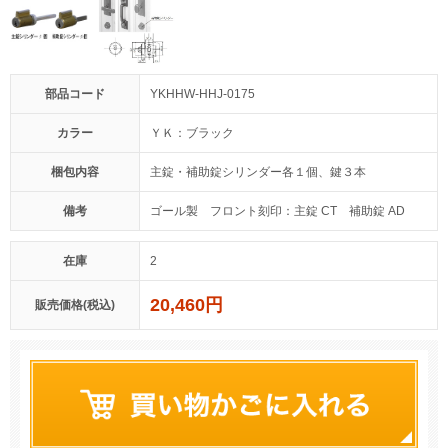
部品コード
YKHHW-HHJ-0175
カラー
ＹＫ：ブラック
梱包内容
主錠・補助錠シリンダー各１個、鍵３本
備考
ゴール製 フロント刻印：主錠 CT 補助錠 AD
在庫
2
20,460円
販売価格(税込)