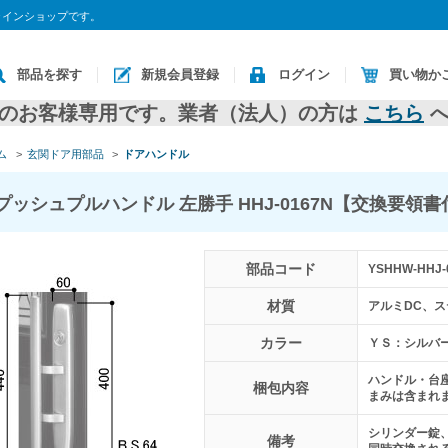
ラインショップです。
部品を探す
新規会員登録
ログイン
買い物か
のお客様専用です。業者（法人）の方は
こちら
へ
ム
>
玄関ドア用部品
>
ドアハンドル
プッシュプルハンドル 左勝手 HHJ-0167N【交換要領書
部品コード
YSHHW-HHJ-
材質
アルミDC、
カラー
ＹＳ：シルバ
ハンドル・台
梱包内容
まみは含まれ
シリンダー錠
備考