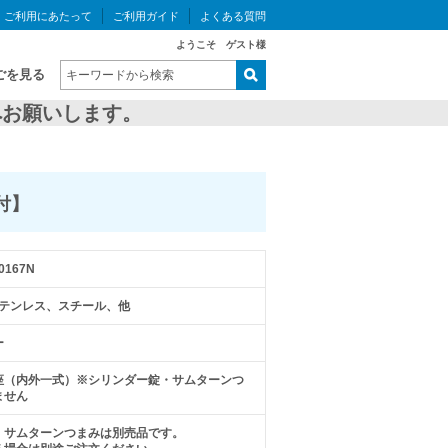
ご利用にあたって
ご利用ガイド
よくある質問
ようこそ ゲスト様
ごを見る
お願いします。
付】
0167N
ステンレス、スチール、他
ー
座（内外一式）※シリンダー錠・サムターンつ
ません
、サムターンつまみは別売品です。