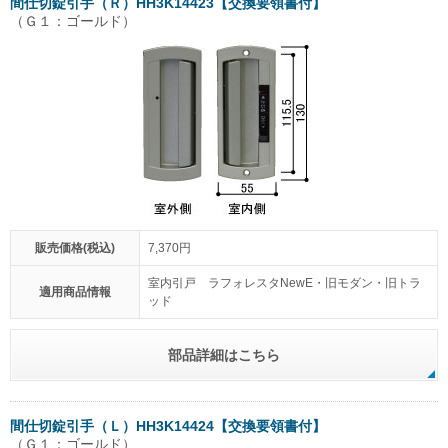
間仕切錠引手（Ｒ）HH3K14423【交換要領書付】
（Ｇ１：ゴールド）
販売価格(税込)
7,370円
室内引戸 ラフォレスタNewE・旧モダン・旧トラ
適用商品情報
ッド
部品詳細はこちら
間仕切錠引手（Ｌ）HH3K14424【交換要領書付】
（Ｇ１：ゴールド）