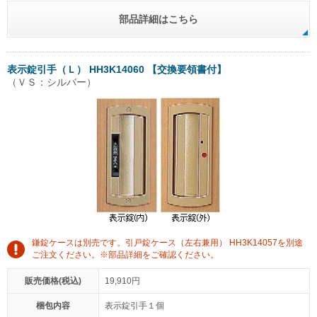
部品詳細はこちら
表示錠引手（Ｌ） HH3K14060 【交換要領書付】
（ＶＳ：シルバー）
鎌錠ケースは別売です。引戸錠ケース（左右兼用） HH3K14057を別途
ご注文ください。※部品詳細をご確認ください。
販売価格(税込)
19,910円
梱包内容
表示錠引手１個