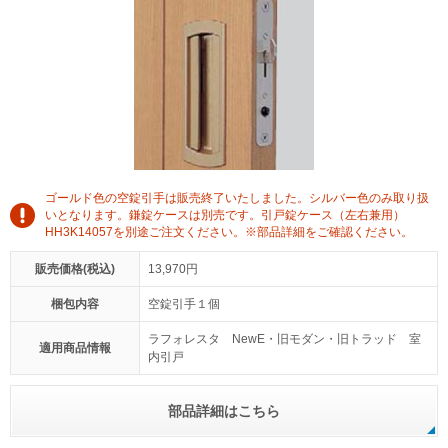
ゴールド色の空錠引手は販売終了いたしました。シルバー色のみ取り扱
いとなります。鎌錠ケースは別売です。引戸錠ケース（左右兼用）
HH3K14057を別途ご注文ください。※部品詳細をご確認ください。
販売価格(税込)
13,970円
梱包内容
空錠引手１個
ラフォレスタ NewE・旧モダン・旧トラッド 室
適用商品情報
内引戸
部品詳細はこちら