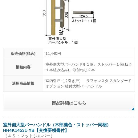
販売価格(税込)
11,440円
室外側大型バーハンドル１個、ストッパー１個(ねじ
梱包内容
１本組み込み)、取付ねじ２本
室内引戸（片引き戸） ラフォレスタ スタンダード
適用商品情報
オプション 後付大型バーハンドル
部品詳細はこちら
室外側大型バーハンドル（木部濃色・ストッパー同梱）
HH4K14531-YB【交換要領書付】
（４Ｓ：マットシルバー）