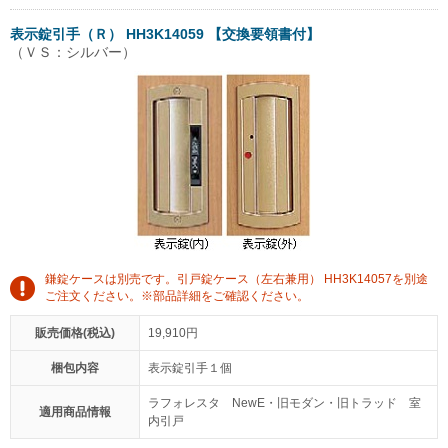
表示錠引手（Ｒ） HH3K14059 【交換要領書付】
（ＶＳ：シルバー）
鎌錠ケースは別売です。引戸錠ケース（左右兼用） HH3K14057を別途
ご注文ください。※部品詳細をご確認ください。
販売価格(税込)
19,910円
梱包内容
表示錠引手１個
ラフォレスタ NewE・旧モダン・旧トラッド 室
適用商品情報
内引戸