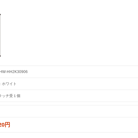
HW-HH2K30906
：ホワイト
ラッチ受１個
320円