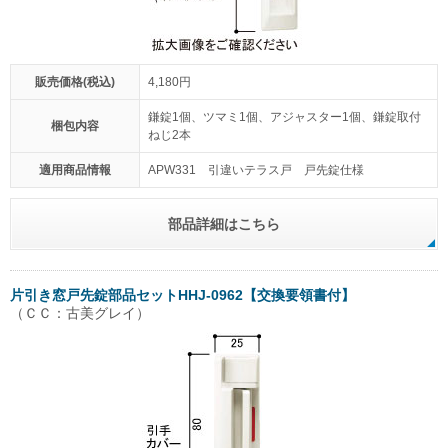
販売価格(税込)
4,180円
鎌錠1個、ツマミ1個、アジャスター1個、鎌錠取付
梱包内容
ねじ2本
適用商品情報
APW331 引違いテラス戸 戸先錠仕様
部品詳細はこちら
片引き窓戸先錠部品セットHHJ-0962【交換要領書付】
（ＣＣ：古美グレイ）