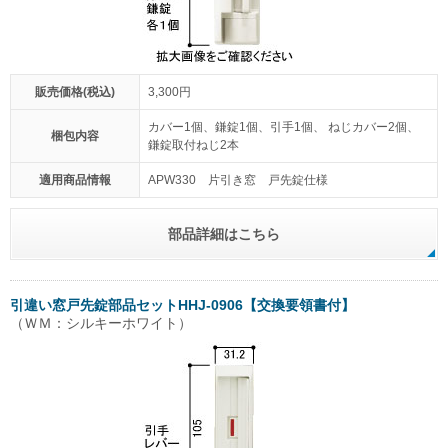
販売価格(税込)
3,300円
カバー1個、鎌錠1個、引手1個、 ねじカバー2個、
梱包内容
鎌錠取付ねじ2本
適用商品情報
APW330 片引き窓 戸先錠仕様
部品詳細はこちら
引違い窓戸先錠部品セットHHJ-0906【交換要領書付】
（ＷＭ：シルキーホワイト）